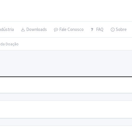
ndústria
Downloads
Fale Conosco
FAQ
Sobre
s da Doação