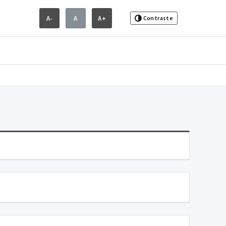
A-
A
A+
Contraste