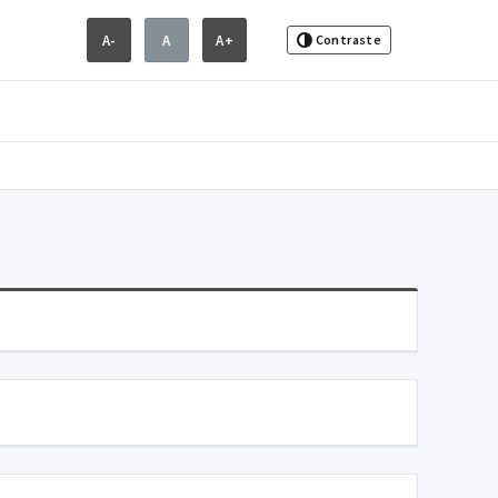
A-
A
A+
Contraste