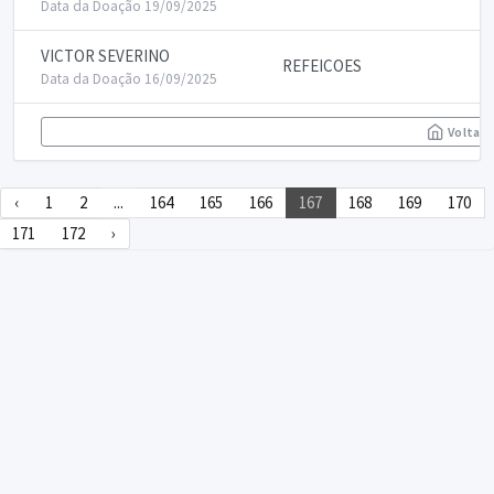
Data da Doação 19/09/2025
VICTOR SEVERINO
REFEICOES
Data da Doação 16/09/2025
Voltar
‹
1
2
...
164
165
166
167
168
169
170
171
172
›
DECLARA SUS
FAQ
Declarasus