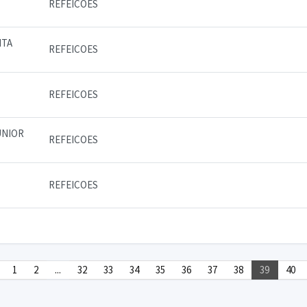
REFEICOES
ITA
REFEICOES
REFEICOES
UNIOR
REFEICOES
REFEICOES
1
2
...
32
33
34
35
36
37
38
39
40