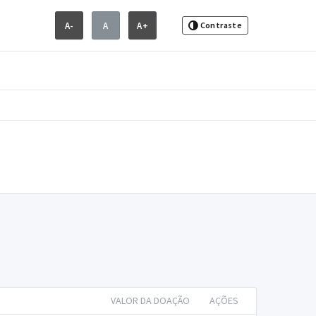
A-
A
A+
Contraste
VALOR DA DOAÇÃO
AÇÕES