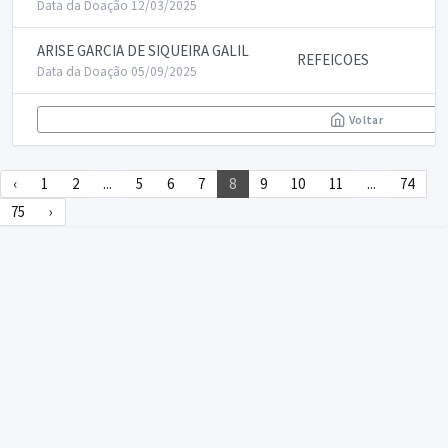
Data da Doação 12/03/2025
ARISE GARCIA DE SIQUEIRA GALIL
REFEICOES
Data da Doação 05/09/2025
Voltar
‹
1
2
...
5
6
7
8
9
10
11
...
74
75
›
DECLARA SUS
FAQ
Declarasus