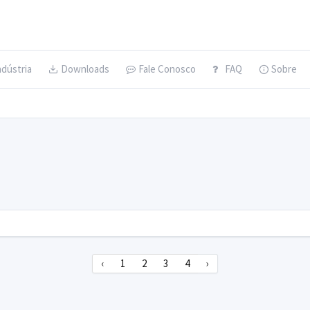
ndústria
Downloads
Fale Conosco
FAQ
Sobre
‹
1
2
3
4
›