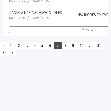
Data da Doação 06/06/2025
DANIELA MARIA SCHIAVON TELES
INSCRICOES EM EVE
Data da Doação 03/07/2025
Voltar
‹
1
2
...
4
5
6
7
8
9
10
...
31
32
›
DECLARA SUS
FAQ
Declarasus