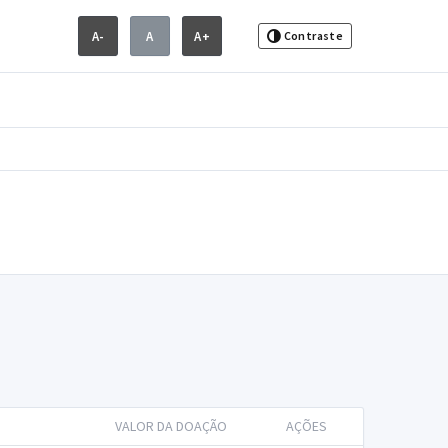
A-
A
A+
Contraste
VALOR DA DOAÇÃO
AÇÕES