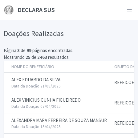
DECLARA SUS
Doações Realizadas
Página
3
de
99
páginas encontradas.
Mostrando
25
de
2463
resultados.
NOME DO BENEFICIÁRIO
OBJETO DA 
ALEX EDUARDO DA SILVA
REFEICOES
Data da Doação 21/08/2025
ALEX VINICIUS CUNHA FIGUEIREDO
REFEICOES
Data da Doação 07/04/2025
ALEXANDRA MARA FERREIRA DE SOUZA MANSUR
REFEICOES
Data da Doação 15/04/2025