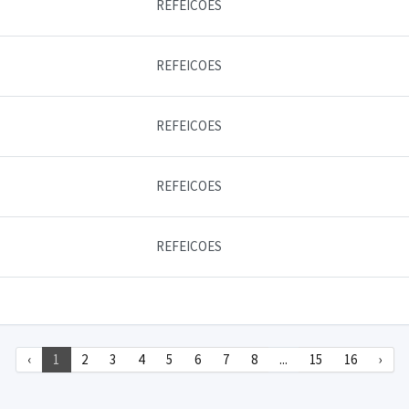
REFEICOES
REFEICOES
REFEICOES
REFEICOES
REFEICOES
‹
1
2
3
4
5
6
7
8
...
15
16
›