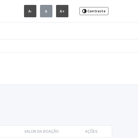
A-
A
A+
Contraste
VALOR DA DOAÇÃO
AÇÕES