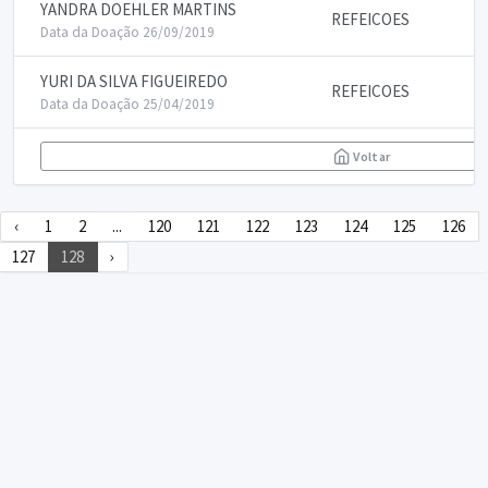
YANDRA DOEHLER MARTINS
REFEICOES
Data da Doação 26/09/2019
YURI DA SILVA FIGUEIREDO
REFEICOES
Data da Doação 25/04/2019
Voltar
‹
1
2
...
120
121
122
123
124
125
126
127
128
›