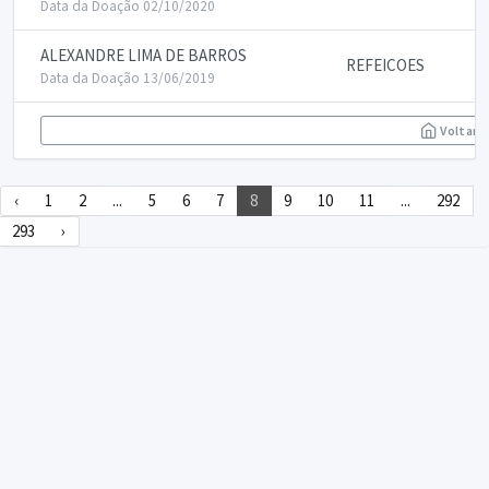
Data da Doação 02/10/2020
ALEXANDRE LIMA DE BARROS
REFEICOES
Data da Doação 13/06/2019
Voltar
‹
1
2
...
5
6
7
8
9
10
11
...
292
293
›
DECLARA SUS
FAQ
Declarasus