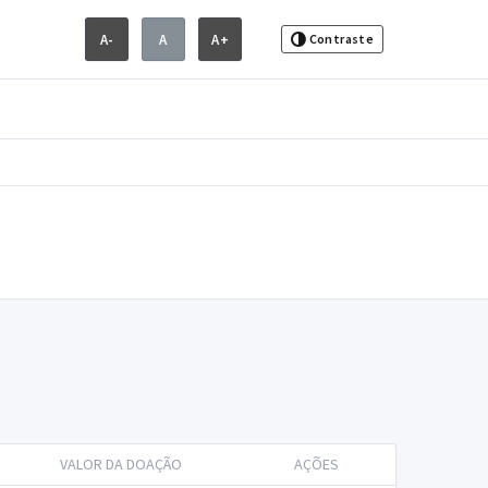
A-
A
A+
Contraste
VALOR DA DOAÇÃO
AÇÕES