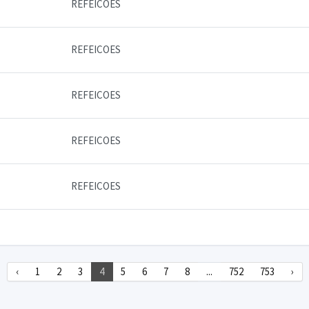
REFEICOES
REFEICOES
REFEICOES
REFEICOES
REFEICOES
‹
1
2
3
4
5
6
7
8
...
752
753
›