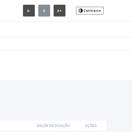
A-
A
A+
Contraste
VALOR DA DOAÇÃO
AÇÕES