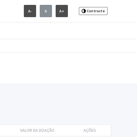
A-
A
A+
Contraste
VALOR DA DOAÇÃO
AÇÕES