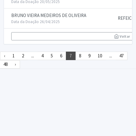
Data da Doação 20/05/2025
BRUNO VIEIRA MEDEIROS DE OLIVEIRA
REFEICO
Data da Doação 26/04/2025
Voltar
‹
1
2
...
4
5
6
7
8
9
10
...
47
48
›
DECLARA SUS
FAQ
Declarasus