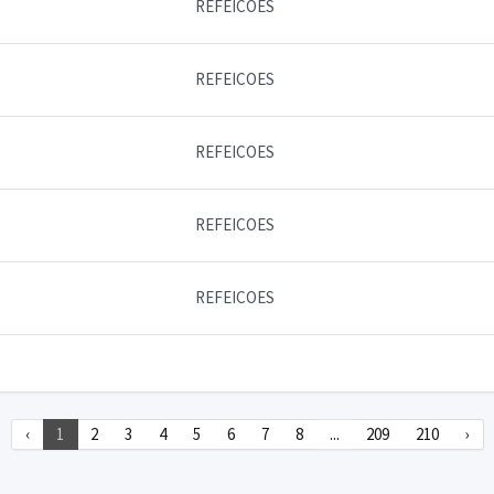
REFEICOES
REFEICOES
REFEICOES
REFEICOES
REFEICOES
‹
1
2
3
4
5
6
7
8
...
209
210
›