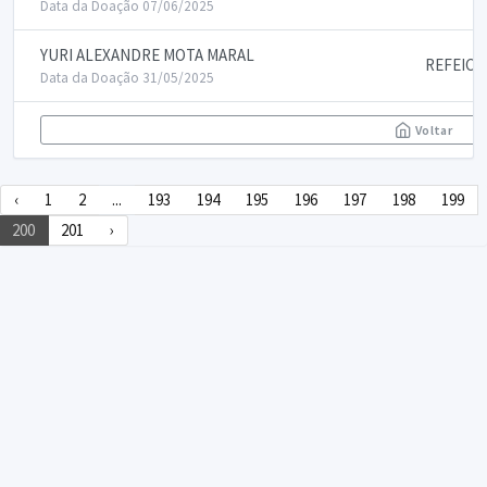
Data da Doação 07/06/2025
YURI ALEXANDRE MOTA MARAL
REFEICO
Data da Doação 31/05/2025
Voltar
‹
1
2
...
193
194
195
196
197
198
199
200
201
›
DECLARA SUS
FAQ
Declarasus