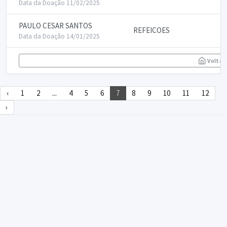
Data da Doação 11/02/2025
PAULO CESAR SANTOS
REFEICOES
Data da Doação 14/01/2025
Voltar
‹
1
2
...
4
5
6
7
8
9
10
11
12
›
DECLARA SUS
FAQ
Declarasus