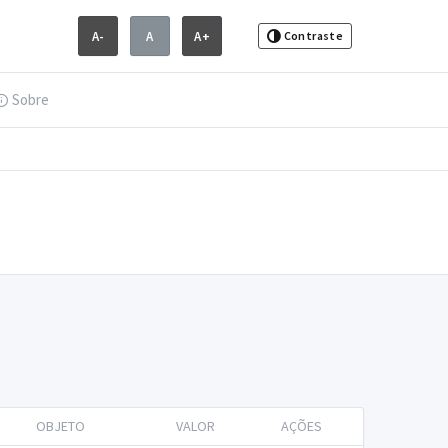
A-
A
A+
Contraste
Sobre
OBJETO
VALOR
AÇÕES