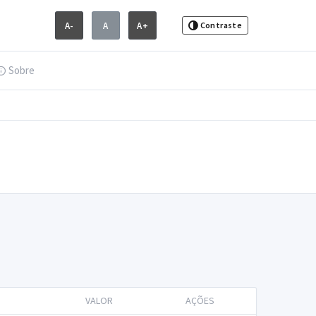
A-
A
A+
Contraste
Sobre
VALOR
AÇÕES