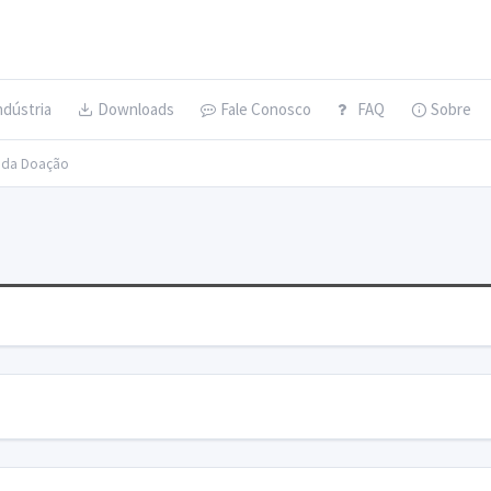
ndústria
Downloads
Fale Conosco
FAQ
Sobre
s da Doação