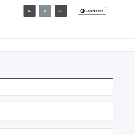
A-
A
A+
Contraste