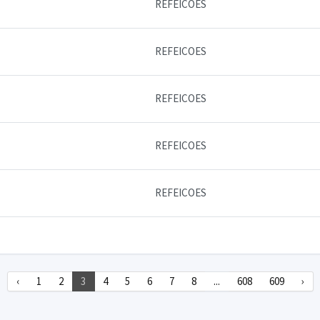
REFEICOES
REFEICOES
REFEICOES
REFEICOES
REFEICOES
‹
1
2
3
4
5
6
7
8
...
608
609
›