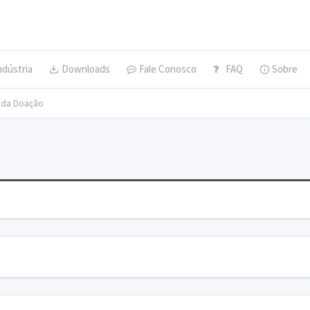
ndústria
Downloads
Fale Conosco
FAQ
Sobre
s da Doação