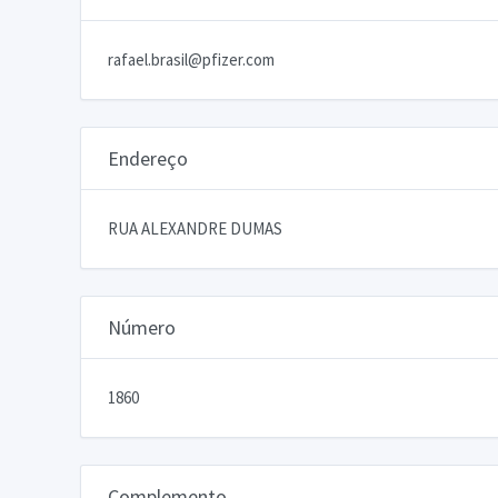
rafael.brasil@pfizer.com
Endereço
RUA ALEXANDRE DUMAS
Número
1860
Complemento