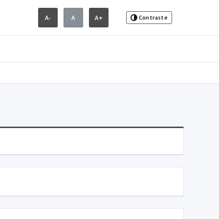
A-
A
A+
Contraste