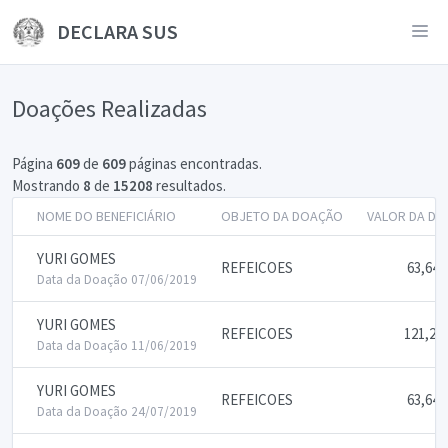
DECLARA SUS
Doações Realizadas
Página
609
de
609
páginas encontradas.
Mostrando
8
de
15208
resultados.
NOME DO BENEFICIÁRIO
OBJETO DA DOAÇÃO
VALOR DA D
YURI GOMES
REFEICOES
63,64
Data da Doação 07/06/2019
YURI GOMES
REFEICOES
121,20
Data da Doação 11/06/2019
YURI GOMES
REFEICOES
63,64
Data da Doação 24/07/2019