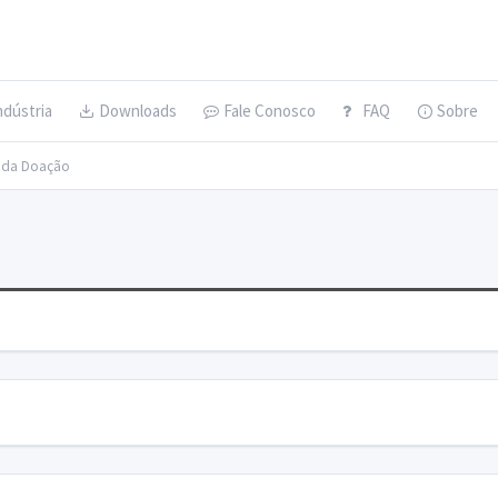
ndústria
Downloads
Fale Conosco
FAQ
Sobre
s da Doação