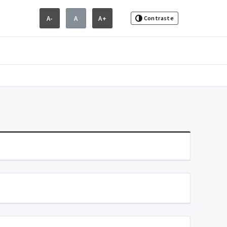
A-
A
A+
Contraste