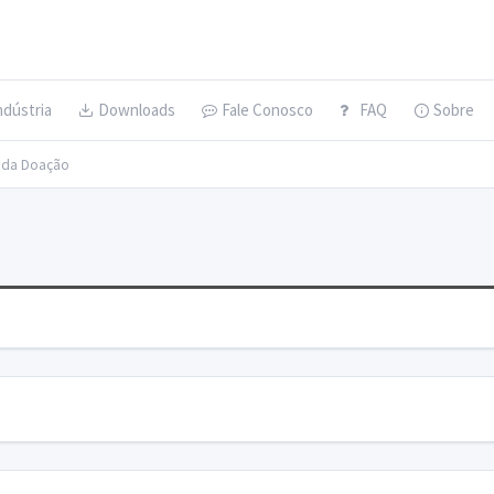
ndústria
Downloads
Fale Conosco
FAQ
Sobre
s da Doação