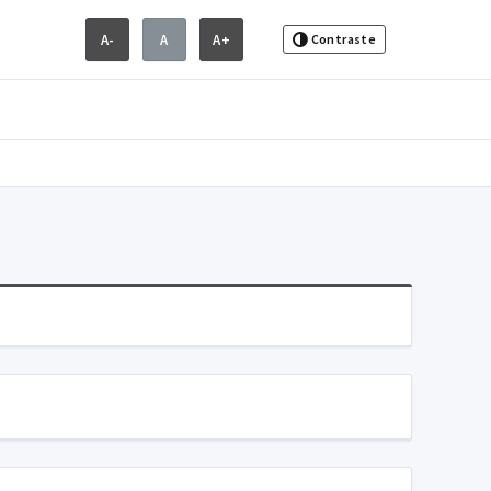
A-
A
A+
Contraste