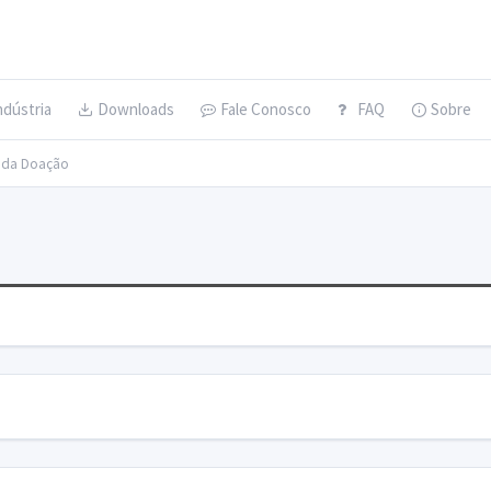
ndústria
Downloads
Fale Conosco
FAQ
Sobre
s da Doação