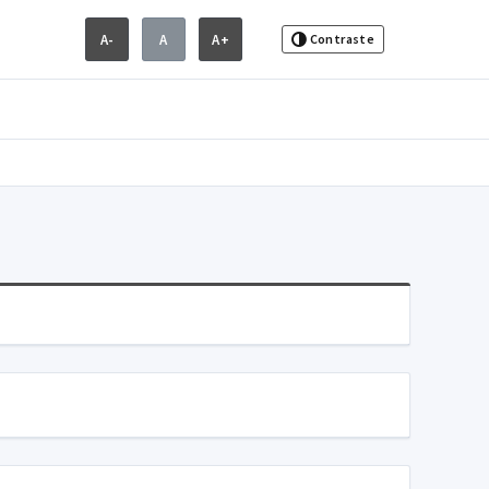
A-
A
A+
Contraste