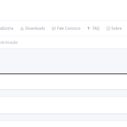
ndústria
Downloads
Fale Conosco
FAQ
Sobre
s da Doação