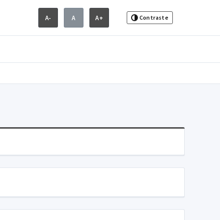
A-
A
A+
Contraste