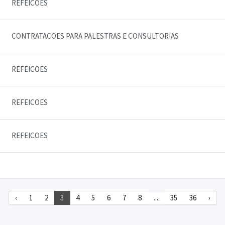
REFEICOES
CONTRATACOES PARA PALESTRAS E CONSULTORIAS
REFEICOES
REFEICOES
REFEICOES
‹
1
2
3
4
5
6
7
8
...
35
36
›