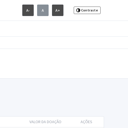
A-
A
A+
Contraste
VALOR DA DOAÇÃO
AÇÕES