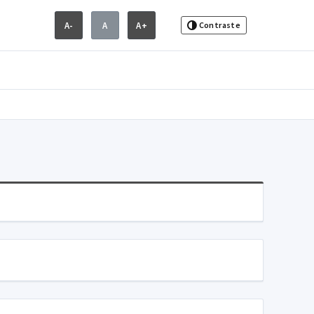
A-
A
A+
Contraste