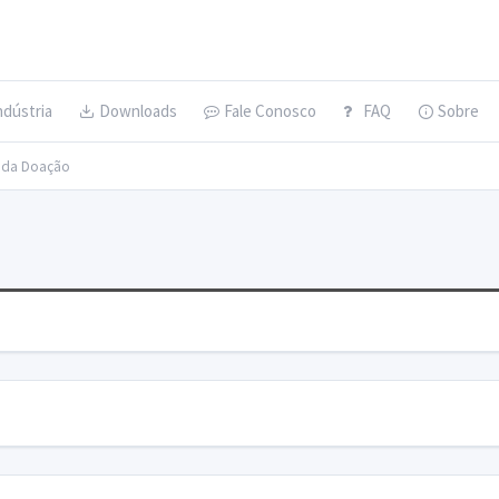
ndústria
Downloads
Fale Conosco
FAQ
Sobre
s da Doação