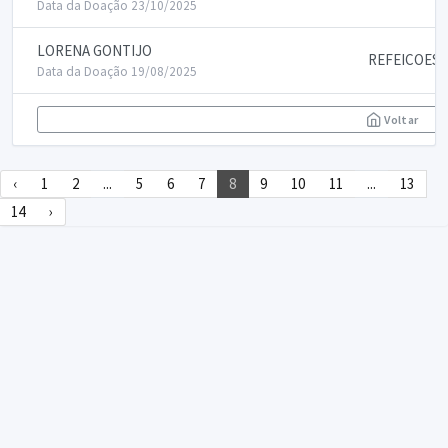
Data da Doação 23/10/2025
LORENA GONTIJO
REFEICOES
Data da Doação 19/08/2025
Voltar
‹
1
2
...
5
6
7
8
9
10
11
...
13
14
›
DECLARA SUS
FAQ
Declarasus