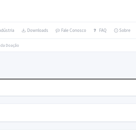
ndústria
Downloads
Fale Conosco
FAQ
Sobre
s da Doação