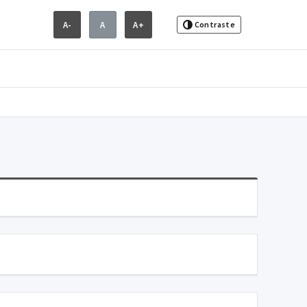
A-
A
A+
Contraste