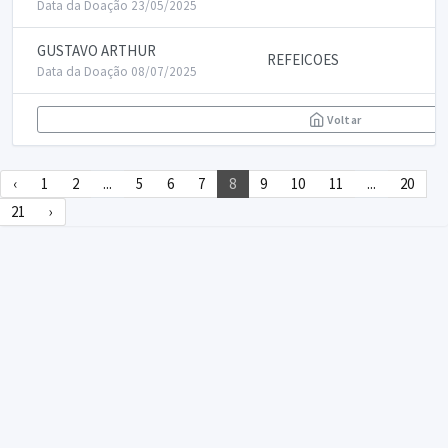
Data da Doação 23/05/2025
GUSTAVO ARTHUR
REFEICOES
Data da Doação 08/07/2025
Voltar
‹
1
2
...
5
6
7
8
9
10
11
...
20
21
›
DECLARA SUS
FAQ
Declarasus