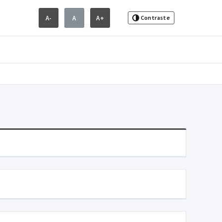
A-
A
A+
Contraste