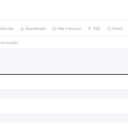
ndústria
Downloads
Fale Conosco
FAQ
Sobre
s da Doação