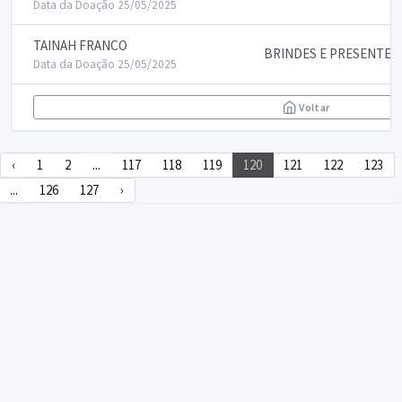
Data da Doação 25/05/2025
TAINAH FRANCO
BRINDES E PRESENTES
Data da Doação 25/05/2025
Voltar
‹
1
2
...
117
118
119
120
121
122
123
...
126
127
›
DECLARA SUS
FAQ
Declarasus