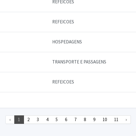
REFEICOES
REFEICOES
HOSPEDAGENS
TRANSPORTE E PASSAGENS
REFEICOES
‹
1
2
3
4
5
6
7
8
9
10
11
›