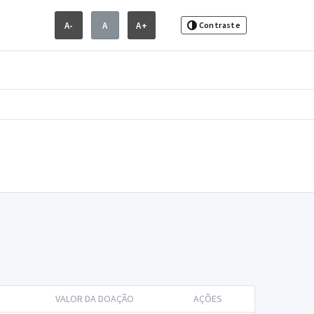
A-
A
A+
Contraste
VALOR DA DOAÇÃO
AÇÕES