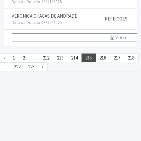
Data da Doação 13/11/2025
VERONICA CHAGAS DE ANDRADE
REFEICOES
Data da Doação 03/12/2025
Voltar
‹
1
2
...
212
213
214
215
216
217
218
...
222
223
›
DECLARA SUS
FAQ
Declarasus