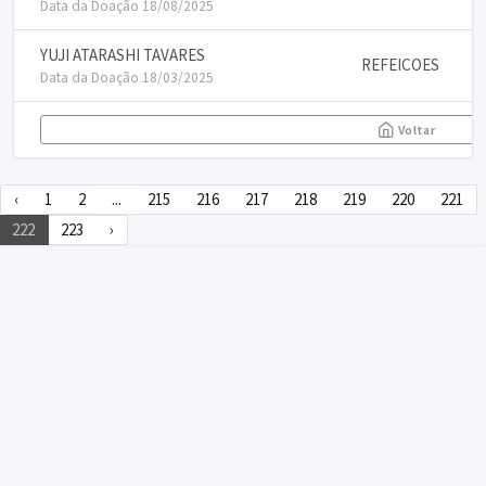
Data da Doação 18/08/2025
YUJI ATARASHI TAVARES
REFEICOES
Data da Doação 18/03/2025
Voltar
‹
1
2
...
215
216
217
218
219
220
221
222
223
›
DECLARA SUS
FAQ
Declarasus