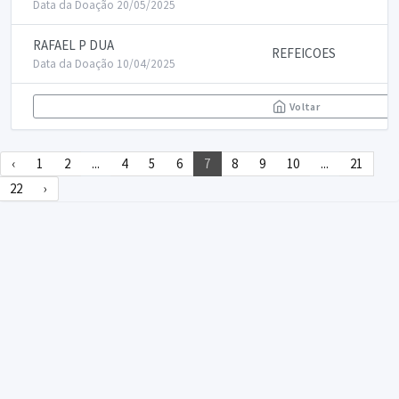
Data da Doação 20/05/2025
RAFAEL P DUA
REFEICOES
Data da Doação 10/04/2025
Voltar
‹
1
2
...
4
5
6
7
8
9
10
...
21
22
›
DECLARA SUS
FAQ
Declarasus