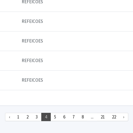
REFEICOES
REFEICOES
REFEICOES
REFEICOES
REFEICOES
‹
1
2
3
4
5
6
7
8
...
21
22
›