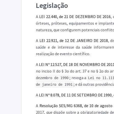
Legislação
A
LEI 22.440, de 21 DE DEZEMBRO DE 2016
,
órteses, próteses, equipamentos e implante
natureza, que configurem potenciais conflito
A
LEI 22.921, de 12 DE JANEIRO DE 2018
, d
saúde e de interesse da saúde informare
realização de evento científico.
A
LEI Nº 12.527, DE 18 DE NOVEMBRO DE 201
no inciso II do § 3o do art. 37 e no § 2o do a
; revoga a
dezembro de 1990
Lei no 11.11
; e dá outras providênci
de janeiro de 1991
A
LEI Nº 8.078, DE 11 DE SETEMBRO DE 1990
,
A
Resolução SES/MG 6368, de 10 de agosto 
2017, que dispõe sobre a obrigatoriedade de