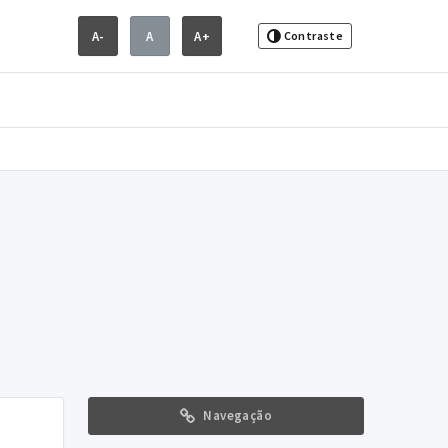
A-
A
A+
Contraste
Navegação