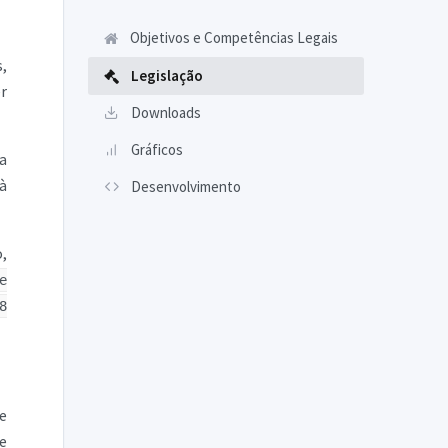
Objetivos e Competências Legais
,
Legislação
r
Downloads
Gráficos
a
à
Desenvolvimento
o,
e
8
e
e