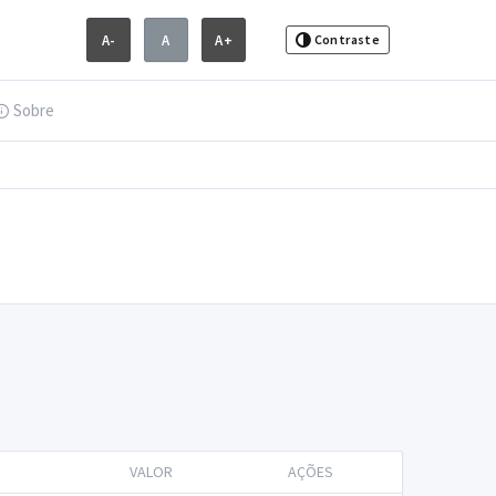
A-
A
A+
Contraste
Sobre
VALOR
AÇÕES