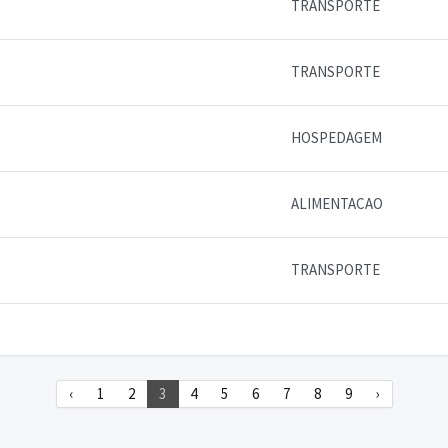
TRANSPORTE
TRANSPORTE
HOSPEDAGEM
ALIMENTACAO
TRANSPORTE
‹
1
2
3
4
5
6
7
8
9
›