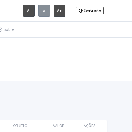
A-
A
A+
Contraste
Sobre
OBJETO
VALOR
AÇÕES