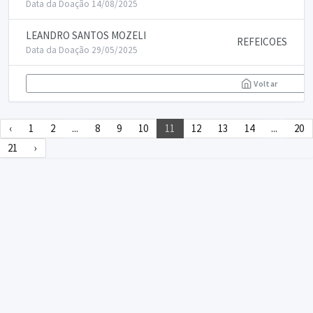
Data da Doação 14/08/2025
LEANDRO SANTOS MOZELI
REFEICOES
Data da Doação 29/05/2025
Voltar
‹
1
2
...
8
9
10
11
12
13
14
...
20
21
›
DECLARA SUS
FAQ
Declarasus