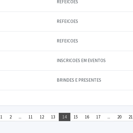
REFEICOES
REFEICOES
REFEICOES
INSCRICOES EM EVENTOS
BRINDES E PRESENTES
1
2
...
11
12
13
14
15
16
17
...
20
21