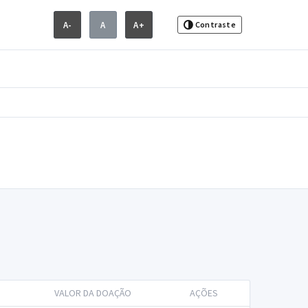
A-
A
A+
Contraste
VALOR DA DOAÇÃO
AÇÕES