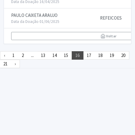
Data da Doação 16/04/2025
PAULO CAIXETA ARAUJO
REFEICOES
Data da Doação 01/06/2025
Voltar
‹
1
2
...
13
14
15
16
17
18
19
20
21
›
DECLARA SUS
FAQ
Declarasus