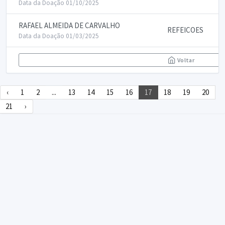
Data da Doação 01/10/2025
RAFAEL ALMEIDA DE CARVALHO
REFEICOES
Data da Doação 01/03/2025
Voltar
‹
1
2
...
13
14
15
16
17
18
19
20
21
›
DECLARA SUS
FAQ
Declarasus