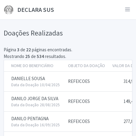
DECLARA SUS
Doações Realizadas
Página
3
de
22
páginas encontradas.
Mostrando
25
de
534
resultados.
NOME DO BENEFICIÁRIO
OBJETO DA DOAÇÃO
VALOR DA D
DANIELLE SOUSA
REFEICOES
314,93
Data da Doação 10/04/2025
DANILO JORGE DA SILVA
REFEICOES
149,45
Data da Doação 28/08/2025
DANILO PENTAGNA
REFEICOES
277,83
Data da Doação 16/09/2025