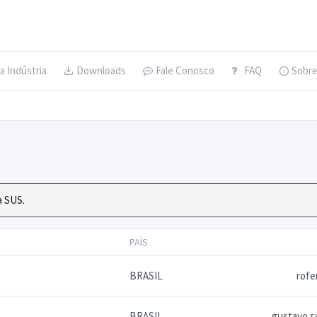
a Indústria
Downloads
Fale Conosco
FAQ
Sobr
a SUS.
PAÍS
BRASIL
rofe
BRASIL
gustavo.