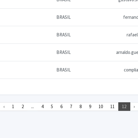
BRASIL
fernan
BRASIL
rafael
BRASIL
arnaldo.g
BRASIL
compli
‹
1
2
...
4
5
6
7
8
9
10
11
12
›