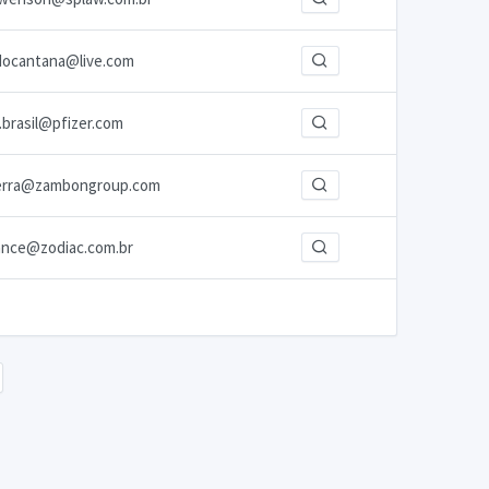
docantana@live.com
.brasil@pfizer.com
uerra@zambongroup.com
ance@zodiac.com.br