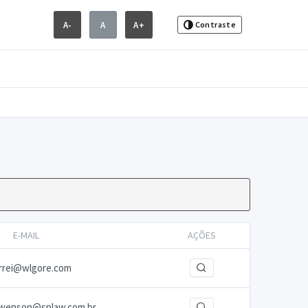
A-
A
A+
Contraste
e
E-MAIL
AÇÕES
rrei@wlgore.com
swenson@splaw.com.br